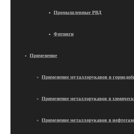
Промышленные РВД
Фитинги
Применение
Применение муталлорукавов в горнод
Применение металлорукавов в химичес
Применение металлорукавов в нефтега