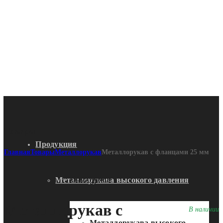
Товары
Продукция
Главная
Товары
Металлорукав
Металлорукав с фланцами 25 мм
Продукция
Металлорукава высокого давления
Металлорукав с
В наличии
Металлорукава судовые
Металлорукава высокого