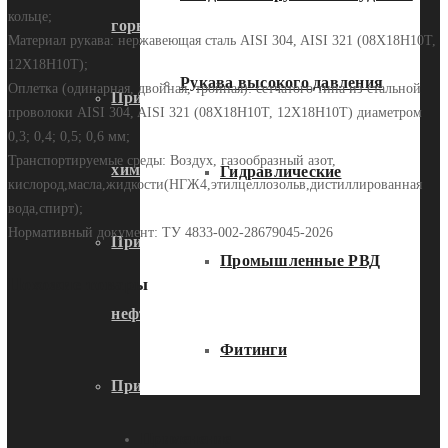
кольце;
горнодобывающей промышленности
Материал рукава: нержавеющая сталь AISI 304, AISI 321 (08Х18Н10Т,
12Х18Н10Т);
Рукава высокого давления
Оплетка (одинарная, двойная, тройная): сетчатого типа из стальной
Применение металлорукавов в
проволоки AISI 304, AISI 321 (08Х18Н10Т, 12Х18Н10Т) диаметром
0,3; 0,4; 0,5; 0,6 мм;
Транспортируемые среды: Воздух, газообразный азот,
химической промышленности
Гидравлические
кислород,масла,жидкости(НГЖ4,этилцеллозольв,дистиллированная
вода,спирт);
Нормативный документ: ТУ 4833-002-28679045-2026
Применение металлорукавов в
Промышленные РВД
Похожие товары
нефтегазовой промышленности
Фитинги
Применение металлорукавов в
Применение