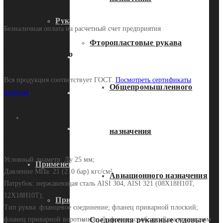
Способы оплаты
Рукава высокого давления
Безналичная оплата на расчетный счет предприятия
Фторопластовые рукава
Сертифицировано
Гидравлические
Вся продукция соответствует ГОСТ.
Посмотреть сертификаты
Общепромышленного
Промышленные РВД
качества
.
Описание
Фитинги
назначения
Описание
Условный диаметр: Ду 25 мм;
Применение
Давление МПа: 21 (210 бар) кгс/см²
Авиационного назначения
Патрубок: нержавеющая сталь AISI 304, AISI 321 (08Х18Н10Т,
12Х18Н10Т);
Применение муталлорукавов в
Тип руква: фланцевое соединение; фланец приварной плоский;
фланец приварной воротниковый; фланец свободный на приварном
Соединения рукавные судовые