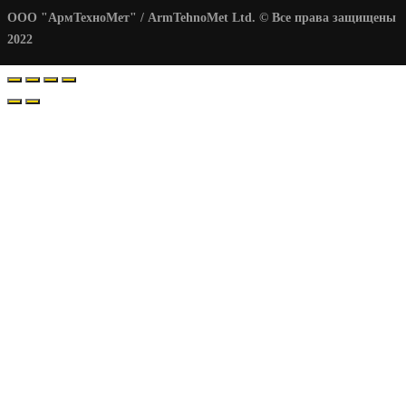
ООО "АрмТехноМет" / ArmTehnoMet Ltd. © Все права защищены
2022