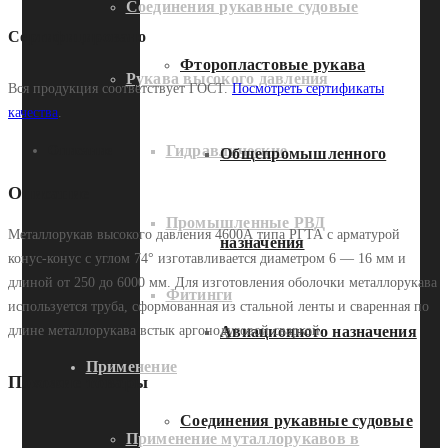
Соединения рукавные судовые
Сертифицировано
Фторопластовые рукава
Рукава высокого давления
Вся продукция соответствует ГОСТ.
Посмотреть сертификаты
качества
.
Гидравлические
Описание
Общепромышленного
Описание
Промышленные РВД
Металлорукав высокого давления 4600А типа РГТА с арматурой
назначения
конус-конус с углом 74° изготавливается диаметром 6 — 16 мм и
длиной от 250 до 6000 мм. Для изготовления оболочки металлорукава
Фитинги
используется труба, сформованная из стальной ленты и сваренная по
длине металлорукава встык аргонодуговой сваркой.
Авиационного назначения
Применение
Похожие товары
Соединения рукавные судовые
Применение муталлорукавов в