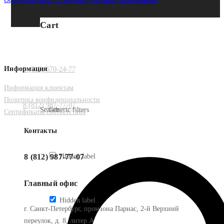
Cart
Информация
8 (812) 670-24-77
Информация клиентам
Политика конфиденциальности
8 (812) 987-77-07
Search
Generic filters
Сертификаты соответствия
Контакты
Hidden label
8 (812) 987-77-07
Главный офис
Hidden label
г. Санкт-Петербург, промзона Парнас, 2-й Верхний
переулок, д. 8, литер А