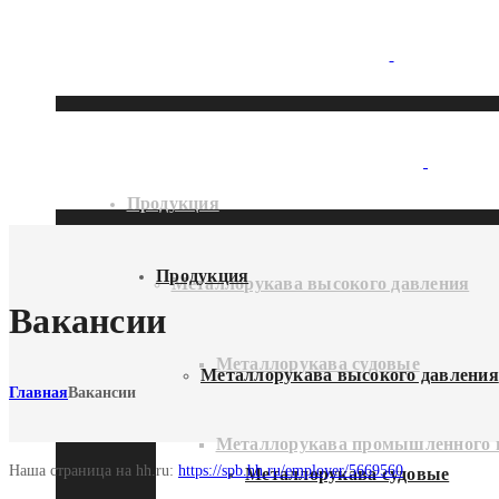
Продукция
Продукция
Металлорукава высокого давления
Вакансии
Металлорукава судовые
Металлорукава высокого давления
Главная
Вакансии
Металлорукава промышленного 
Наша страница на hh.ru:
https://spb.hh.ru/employer/5669560
Металлорукава судовые