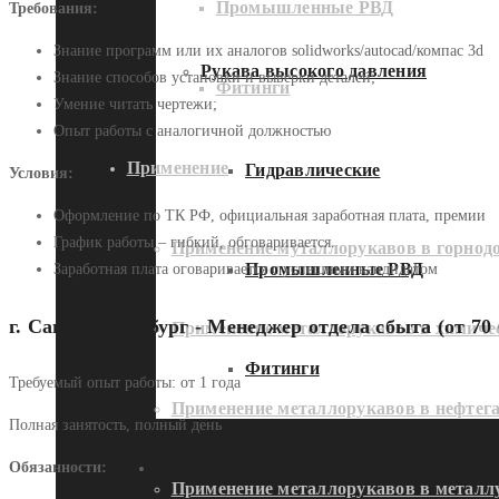
Промышленные РВД
Требования:
Знание программ или их аналогов solidworks/autocad/компас 3d
Рукава высокого давления
Знание способов установки и выверки деталей;
Фитинги
Умение читать чертежи;
Опыт работы с аналогичной должностью
Применение
Гидравлические
Условия:
Оформление по ТК РФ, официальная заработная плата, премии
График работы – гибкий, обговаривается.
Применение муталлорукавов в горно
Промышленные РВД
Заработная плата оговаривается с успешным кандидатом
г. Санкт-Петербург - Менеджер отдела сбыта (от 70 
Применение металлорукавов в химич
Фитинги
Требуемый опыт работы: от
1 года
Применение металлорукавов в нефтег
Полная занятость, полный день
Применение
Обязанности:
Применение металлорукавов в металл