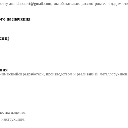
очту armtehnomet@gmail.com, мы обязательно рассмотрим ее и дадим отв
го назначения
сяц)
я
ния
имающейся разработкой, производством и реализацией металлорукавов в 
;
ества изделия;
и инструкциям;