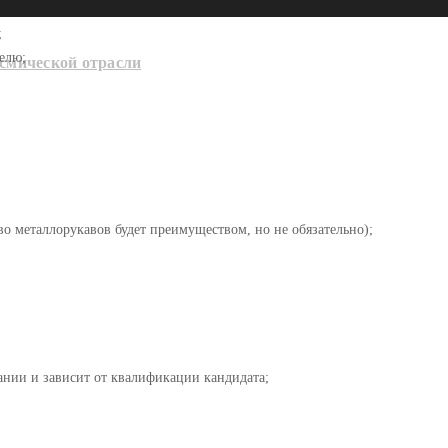
;
телю;
смической отрасли
о металлорукавов будет преимуществом, но не обязательно);
ании и зависит от квалификации кандидата;