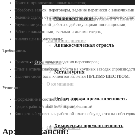
Поиск и привлечение новых клиентов;
Обработка заявок, переговоры, ведение переписки с заказчиками
Ведение сделки от этапа переговоров до отгрузки товара покупа
Машиностроение
Применение металлорукавов в Авиако
Улучшение условий работы с действующими поставщиками;
Работа с накладными, счетами и актами сверок;
Анализ цен на материалы;
Машиностроение
Авиакосмическая отрасль
Требования:
О компании
Грамотная речь, навыки ведения переговоров;
Опыт в отделе снабжения/сбыта на крупных заводах (производств
Металлургия
Наличие своей базы клиентов является
ПРЕИМУЩЕСТВОМ
;
О компании
Условия:
Нефтегазовая промышленность
Оформление в соответствии с ТК РФ
Сертификаты
График работы гибкий/не нормированный
Конкретный уровень заработной платы обсуждается на собеседов
Химическая промышленность
Образцы работ
Архив вакансий: