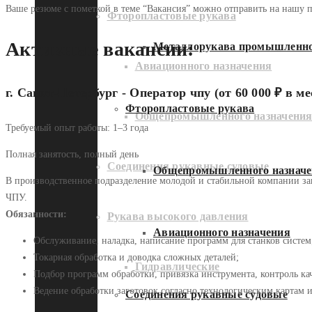
Ваше резюме с пометкой в теме “Вакансия” можно отправить на нашу п
Фторопластовые рукава
Активные вакансии:
Металлорукава промышленно
Авиационного назначения
г. Санкт-Петербург - Оператор чпу (от 60 000 ₽ в ме
Фторопластовые рукава
Общепромышленного назначени
Требуемый опыт работы:
1–3 года
Полная занятость, полный день
Соединения рукавные судовые
Общепромышленного назначе
В производственное подразделение молодой и стабильной компании зан
ЧПУ.
Обязанности:
Рукава высокого давления
Авиационного назначения
Обслуживание, наладка, написание программ для станков систем
Токарная обработка и доводка сложных деталей;
Гидравлические
Подбор программ обработки, привязка инструмента, контроль кач
Ведение обработки заготовок согласно технологическим картам 
Соединения рукавные судовые