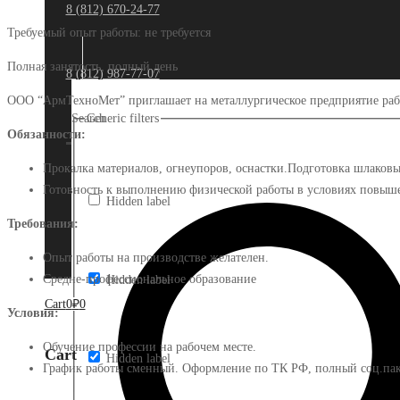
8 (812) 670-24-77
Требуемый опыт работы:
не требуется
Полная занятость, полный день
8 (812) 987-77-07
ООО “АрмТехноМет” приглашает на металлургическое предприятие раб
Search
Generic filters
Обязанности:
Прокалка материалов, огнеупоров, оснастки.Подготовка шлаковы
Готовность к выполнению физической работы в условиях повыш
Hidden label
Требования:
Опыт работы на производстве желателен.
Средне-профессиональное образование
Hidden label
Cart
0
₽
0
Условия:
Обучение профессии на рабочем месте.
Cart
Hidden label
График работы сменный. Оформление по ТК РФ, полный соц.пак