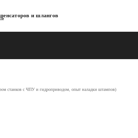
мпенсаторов и шлангов
ть
ором станков с ЧПУ и гидроприводом, опыт наладки штампов)