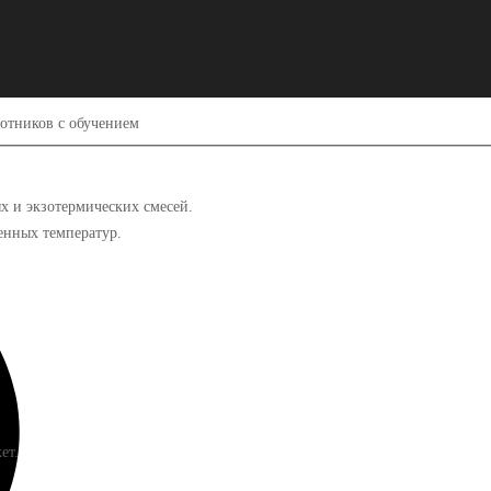
отников с обучением
х и экзотермических смесей.
енных температур.
ет.