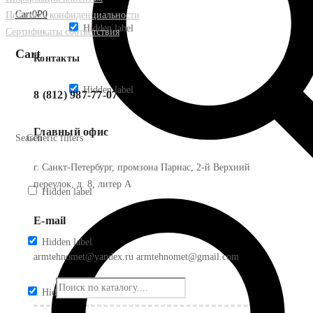
Cart
0
₽
0
Политика конфиденциальности
Hidden label
Сертификаты соответствия
Cart
Контакты
Hidden label
8 (812) 987-77-07
Главный офис
Search
Generic filters
г. Санкт-Петербург, промзона Парнас, 2-й Верхний
переулок, д. 8, литер А
Hidden label
E-mail
Hidden label
armtehnomet@yandex.ru armtehnomet@gmail.com
Hidden label