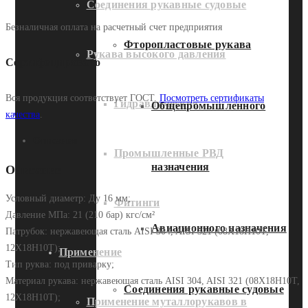
Соединения рукавные судовые
Безналичная оплата на расчетный счет предприятия
Фторопластовые рукава
Рукава высокого давления
Сертифицировано
Вся продукция соответствует ГОСТ.
Посмотреть сертификаты
Гидравлические
Общепромышленного
качества
.
Описание
Промышленные РВД
назначения
Описание
Условный диаметр: Ду 16 мм;
Фитинги
Давление МПа: 21 (210 бар) кгс/см²
Авиационного назначения
Патрубок: нержавеющая сталь AISI 304, AISI 321 (08Х18Н10Т,
12Х18Н10Т);
Применение
Тип руква: под приварку;
Материал рукава: нержавеющая сталь AISI 304, AISI 321 (08Х18Н10Т,
Соединения рукавные судовые
12Х18Н10Т);
Применение муталлорукавов в