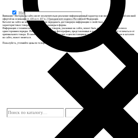
Hidden label
Внимание! Материалы сайта носят исключительно рекламно-информационный характер и не являются публичной или иной
офертой на основании ст. 435 и ст. 437 п. 2 Гражданского кодекса Российской Федерации.
Каталог на сайте не может в полной мере передавать достоверную информацию о свойствах, комплектации и
характеристиках товара, включая цвета, размеры и формы.
Информация о технических характеристиках товаров, указанная на сайте, может быть изменена производителем в
одностороннем порядке. Изображения товаров на фотографиях, представленных в каталоге на сайте, могут отличаться от
оригинального товара. В связи с изменением курсов валют и цен поставщиков цена на оборудование, указанная в каталоге
на сайте, может меняться.
Пожалуйста, уточняйте цены по телефону у наших менеджеров.