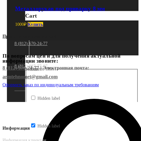
Металлорукав под приварку 8 мм
Cart
1000
₽
Купить
Предыдущий
Следующий
8 (812) 670-24-77
По вопросам цен и для получения актуальной
информации звоните:
8 (812) 987-77-07
8 (812) 670-24-77
| Электронная почта:
Search
Generic filters
armtehnomet@gmail.com
Оформить заказ по индивидуальным требованиям
Hidden label
Hidden label
Информация
Информация клиентам