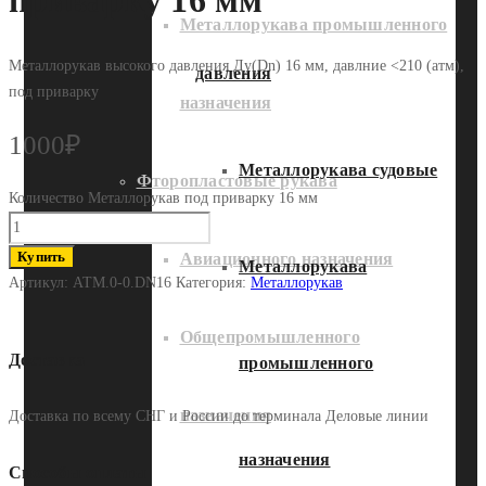
приварку 16 мм
Металлорукава промышленного
Металлорукав высокого давления Ду(Dn) 16 мм, давлние <210 (атм),
давления
под приварку
назначения
1000
₽
Металлорукава судовые
Фторопластовые рукава
Количество Металлорукав под приварку 16 мм
Купить
Авиационного назначения
Металлорукава
Артикул:
АТМ.0-0.DN16
Категория:
Металлорукав
Общепромышленного
Доставка
промышленного
назначения
Доставка по всему СНГ и России до терминала Деловые линии
назначения
Способы оплаты