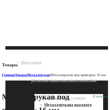
Продукция
Товары
Главная
Товары
Металлорукав
Металлорукав под приварку 16 мм
Металлорукава высокого давления
Продукция
Металлорукав под
В наличии
Металлорукава судовые
Металлорукава высокого