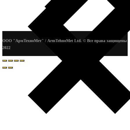
ООО "АрмТехноМет" / ArmTehnoMet Ltd. © Все права защищены
2022