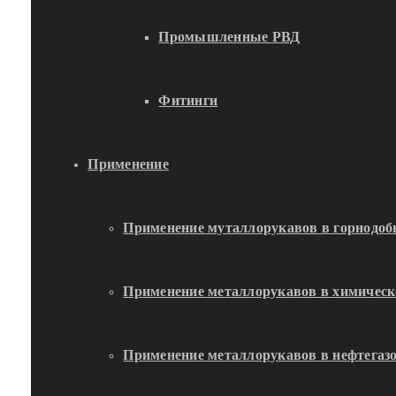
Промышленные РВД
Фитинги
Применение
Применение муталлорукавов в горнод
Применение металлорукавов в химичес
Применение металлорукавов в нефтега