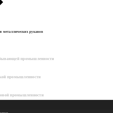
ия металлических рукавов
добывающей промышленности
ской промышленности
азовой промышленности