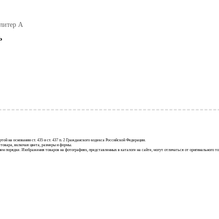
 литер А
ь
й на основании ст. 435 и ст. 437 п. 2 Гражданского кодекса Российской Федерации.
товара, включая цвета, размеры и формы.
м порядке. Изображения товаров на фотографиях, представленных в каталоге на сайте, могут отличаться от оригинального тов