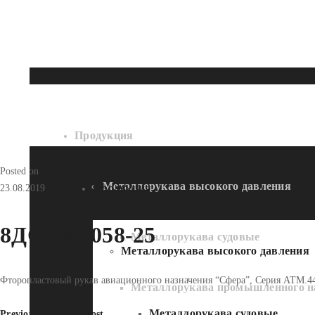
Продукция
Posted on
Металлорукава высокого давления
Продукция
23.08.2019
8ДО.447.058-25
Металлорукава судовые
Металлорукава высокого давления
Фторопластовый рукав авиационного назначения “Сфера”, Серия АТМ.44
Металлорукава промышленного н
Металлорукава судовые
Previous post
Next post