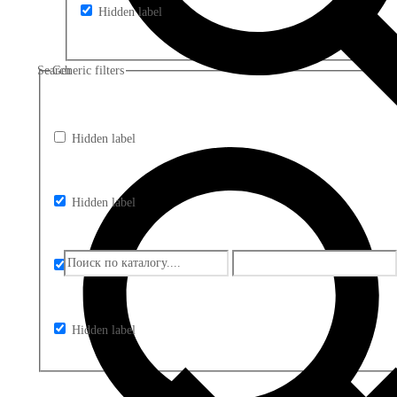
Hidden label
Search
Generic filters
Hidden label
Hidden label
Hidden label
Hidden label