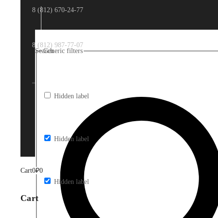
8 (812) 670-24-77
8 (812) 987-77-07
Search
Generic filters
Hidden label
Hidden label
Cart
0
₽
0
Hidden label
Cart