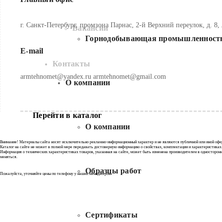
г. Санкт-Петербург, промзона Парнас, 2-й Верхний переулок, д. 8,
Вакансии
Горнодобывающая промышленност
E-mail
Контакты
armtehnomet@yandex.ru armtehnomet@gmail.com
О компании
Перейти в каталог
О компании
Внимание! Материалы сайта носят исключительно рекламно-информационный характер и не являются публичной или иной оферто
Каталог на сайте не может в полной мере передавать достоверную информацию о свойствах, комплектации и характеристиках 
Информация о технических характеристиках товаров, указанная на сайте, может быть изменена производителем в односторонне
меняться.
Образцы работ
Пожалуйста, уточняйте цены по телефону у наших менеджеров.
Сертификаты