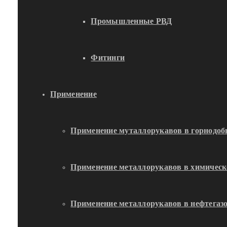
Промышленные РВД
Фитинги
Применение
Применение муталлорукавов в горнод
Применение металлорукавов в химичес
Применение металлорукавов в нефтега