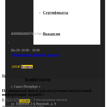
Сертификаты
armtehnomet@gmail.com
Вакансии
Пн-Пт 10:00 - 18:00
Фторопластовый рукав
Контакты
2095
₽
Купить
Предыдущий
Следующий
Конфигуратор
г. Санкт-Петербург г
По вопросам цен и для получения актуальной
информации звоните:
8 (812) 670-24-77
| Электронная почта:
Cart
0
₽
0
ул. Переулок 2-й Верхний, д. 8
armtehnomet@gmail.com