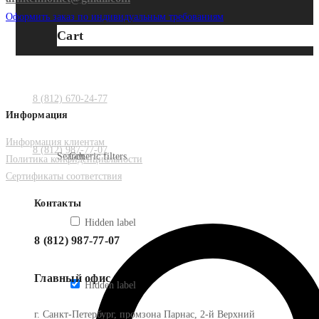
Оформить заказ по индивидуальным требованиям
Cart
8 (812) 670-24-77
Информация
Информация клиентам
8 (812) 987-77-07
Search
Generic filters
Политика конфиденциальности
Сертификаты соответствия
Контакты
Hidden label
8 (812) 987-77-07
Главный офис
Hidden label
г. Санкт-Петербург, промзона Парнас, 2-й Верхний