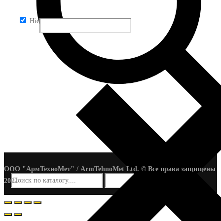
Hidden label
ООО "АрмТехноМет" / ArmTehnoMet Ltd. © Все права защищены
2022