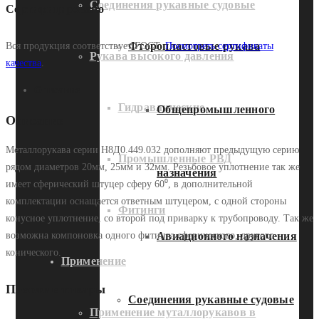
Соединения рукавные судовые
Сертифицировано
Фторопластовые рукава
Вся продукция соответствует ГОСТ.
Посмотреть сертификаты
Рукава высокого давления
качества
.
Описание
Гидравлические
Общепромышленного
Описание
Металлорукава серии Н8Д0.449.032 дополняют предыдущую серию
Промышленные РВД
рядом диаметров 20мм, 25мм и 32мм. Резьбовое уплотнение так же
назначения
имеет сферический штуцер сферу 60⁰, в дополнительной
комплектации оснащается ответным штуцером, с одной стороны
Фитинги
конусное уплотнение, со второй под приварку к трубопроводу. Так же
возможна компоновка одного фитинга сферического, другого
Авиационного назначения
конического.
Применение
Похожие товары
Соединения рукавные судовые
Применение муталлорукавов в