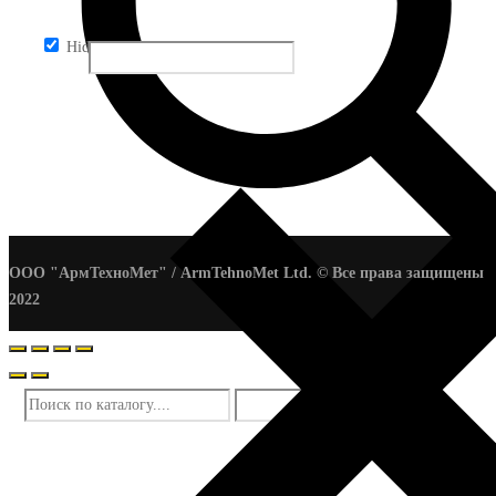
Hidden label
ООО "АрмТехноМет" / ArmTehnoMet Ltd. © Все права защищены
2022