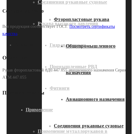
Соединения рукавные судовые
Сертифицировано
Фторопластовые рукава
Рукава высокого давления
Вся продукция соответствует ГОСТ.
Посмотреть сертификаты
качества
.
Гидравлические
Описание
Общепромышленного
Описание
Промышленные РВД
Рукав фторопластовый 8Д0.447.055 авиционного назначения Серия
назначения
АТМ.447.055
Фитинги
Похожие товары
Авиационного назначения
Применение
Соединения рукавные судовые
Применение муталлорукавов в