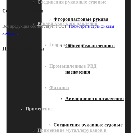
Соединения рукавные судовые
Сертифицировано
Фторопластовые рукава
Рукава высокого давления
Вся продукция соответствует ГОСТ.
Посмотреть сертификаты
качества
.
Гидравлические
Общепромышленного
Похожие товары
Промышленные РВД
назначения
Фитинги
Авиационного назначения
Применение
Соединения рукавные судовые
Применение муталлорукавов в