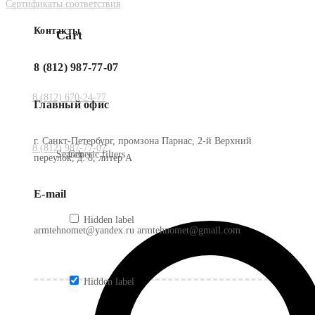
Сертификаты соответствия
Контакты
Cart
8 (812) 987-77-07
8 (812) 670-24-77
Главный офис
г. Санкт-Петербург, промзона Парнас, 2-й Верхний
8 (812) 987-77-07
Search
Generic filters
переулок, д. 8, литер А
E-mail
Hidden label
armtehnomet@yandex.ru armtehnomet@gmail.com
Hidden label