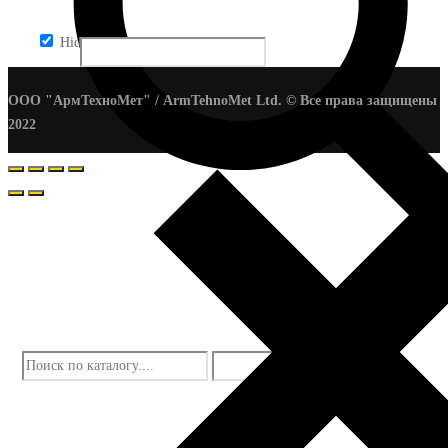
Hidden label
ООО "АрмТехноМет" / ArmTehnoMet Ltd. © Все права защищены
2022