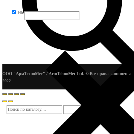
Hidden label
ООО "АрмТехноМет" / ArmTehnoMet Ltd. © Все права защищены
2022