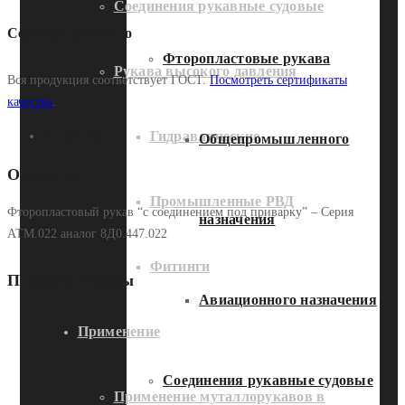
Соединения рукавные судовые
Сертифицировано
Фторопластовые рукава
Рукава высокого давления
Вся продукция соответствует ГОСТ.
Посмотреть сертификаты
качества
.
Гидравлические
Описание
Общепромышленного
Описание
Промышленные РВД
Фторопластовый рукав “с соединением под приварку” – Серия
назначения
АТМ.022 аналог 8Д0.447.022
Фитинги
Похожие товары
Авиационного назначения
Применение
Соединения рукавные судовые
Применение муталлорукавов в