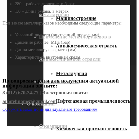
280 – рабочее давление, в барах
1,0 – длина рукава, в метрах
металлургии
Машиностроение
При заказе металлорукавов необходимы следующие параметры:
Условный диаметр (внутренний проход, мм)
Применение металлорукавов в
Давление рабочее, МПа (Бар)
Авиакосмическая отрасль
Длина металлорукава, метр (мм)
Характеристика внутренней среды
Авиакосмической отрасли
Металлургия
По вопросам цен и для получения актуальной
Машиностроение
информации звоните:
8 (812) 670-24-77
| Электронная почта:
Нефтегазовая промышленность
armtehnomet@gmail.com
О компании
Оформить заказ по индивидуальным требованиям
О компании
Химическая промышленность