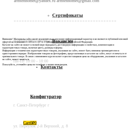
armtehnomet@yandex.ru armtehnomet@gmail.com
Сертификаты
Внимание! Материалы сайта носят исключительно рекламно-информационный характер и не являются публичной или иной
armtehnomet@gmail.com
Вакансии
офертой на основании ст. 435 и ст. 437 п. 2 Гражданского кодекса Российской Федерации.
Каталог на сайте не может в полной мере передавать достоверную информацию о свойствах, комплектации и
характеристиках товара, включая цвета, размеры и формы.
Информация о технических характеристиках товаров, указанная на сайте, может быть изменена производителем в
одностороннем порядке. Изображения товаров на фотографиях, представленных в каталоге на сайте, могут отличаться от
оригинального товара. В связи с изменением курсов валют и цен поставщиков цена на оборудование, указанная в каталоге
на сайте, может меняться.
Пн-Пт 10:00 - 18:00
Пожалуйста, уточняйте цены по телефону у наших менеджеров.
Контакты
Конфигуратор
г. Санкт-Петербург г
Cart
0
₽
0
ул. Переулок 2-й Верхний, д. 8