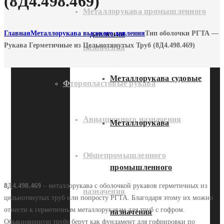
(8Д4.498.469)
Металлорукава промышленного
давления
Главная
Металлорукава высокого давления
Тип оболочки РГТА —
Рукава Герметичные из Цельнотянутых Труб (8Д4.498.469)
назначения
Металлорукава судовые
Фторопластовые рукава
Авиационного назначения
Металлорукава
Общепромышленного
промышленного
8Д4.498.469
– металлорукава с оболочкой рукавов герметичных из
назначения
цельнотянутых труб или попросту РГТА. Благодаря этому их можно
отнести к герметичным металлорукавам для труб с гофром.
назначения
Обыкновенную трубу берут как фундамент для гофрировки по