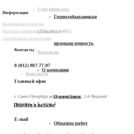
Сертификаты
Информация
Горнодобывающая
Информация клиентам
Образцы работ
Политика конфиденциальности
Сертификаты соответствия
промышленность
Контакты
Вакансии
8 (812) 987-77-07
О компании
Контакты
Главный офис
О компании
г. Санкт-Петербург, промзона Парнас, 2-й Верхний
переулок, д. 8, литер А
Перейти в каталог
E-mail
Образцы работ