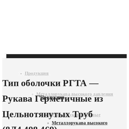
Продукция
Тип оболочки РГТА —
Металлорукава высокого давления
Рукава Герметичные из
Продукция
Цельнотянутых Труб
Металлорукава судовые
Металлорукава высокого