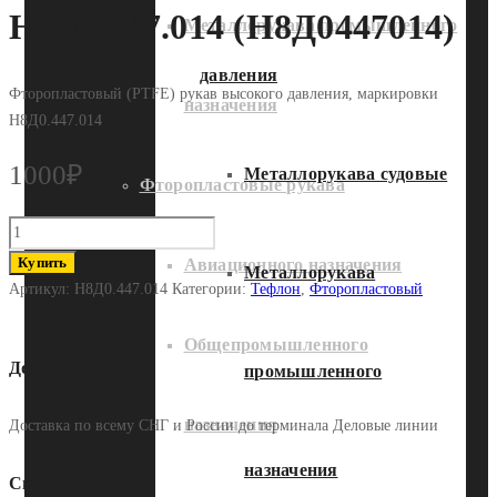
Н8Д0.447.014 (Н8Д0447014)
Металлорукава промышленного
давления
Фторопластовый (PTFE) рукав высокого давления, маркировки
назначения
Н8Д0.447.014
1000
₽
Металлорукава судовые
Фторопластовые рукава
Количество
Фторопластовый
Купить
Авиационного назначения
Металлорукава
рукав
Артикул:
Н8Д0.447.014
Категории:
Тефлон
,
Фторопластовый
Н8Д0.447.014
(Н8Д0447014)
Общепромышленного
Доставка
промышленного
назначения
Доставка по всему СНГ и России до терминала Деловые линии
назначения
Способы оплаты