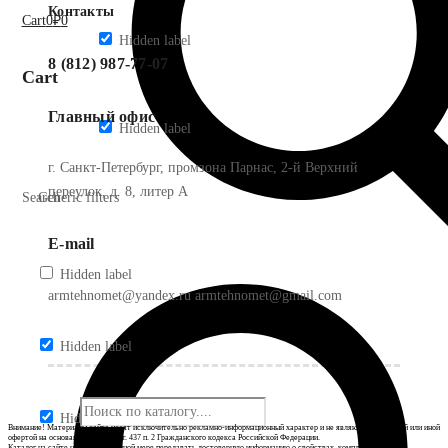
Контакты
Cart
0
₽
0
Hidden label
8 (812) 987-77-07
Cart
Главный офис
Hidden label
г. Санкт-Петербург, промзона Парнас, 2-й Верхний
переулок, д. 8, литер А
Search
Generic filters
E-mail
Hidden label
armtehnomet@yandex.ru armtehnomet@gmail.com
Hidden label
Hidden label
Внимание! Материалы сайта носят исключительно рекламно-информационный характер и не являются публичной или иной
офертой на основании ст. 435 и ст. 437 п. 2 Гражданского кодекса Российской Федерации.
Каталог на сайте не может в полной мере передавать достоверную информацию о свойствах, комплектации и