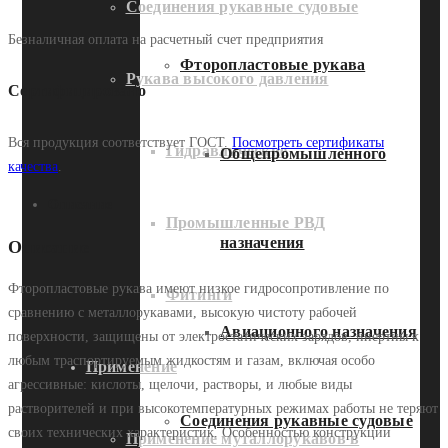
Соединения рукавные судовые
Безналичная оплата на расчетный счет предприятия
Фторопластовые рукава
Рукава высокого давления
Сертифицировано
Вся продукция соответствует ГОСТ.
Посмотреть сертификаты
Гидравлические
Общепромышленного
качества
.
Описание
Промышленные РВД
назначения
Описание
Фторопластовые рукава имеют низкое гидросопротивление по
Фитинги
сравнению с металлорукавами, высокую чистоту рабочей
Авиационного назначения
поверхности, защищены от электростатических зарядов, инертны к
любым траспортируемым жидкостям и газам, включая особо
Применение
агрессивные: кислоты, щелочи, растворы, и любые виды
растворителей и при высокотемпературных режимах работы не теряют
Соединения рукавные судовые
своих технических характеристик. Особенностью конструкции
Применение муталлорукавов в