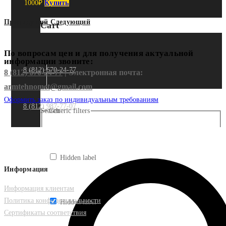
1000
₽
Купить
Предыдущий
Следующий
Cart
По вопросам цен и для получения актуальной
информации звоните:
8 (812) 670-24-77
8 (812) 670-24-77
| Электронная почта:
armtehnomet@gmail.com
Оформить заказ по индивидуальным требованиям
8 (812) 987-77-07
Search
Generic filters
Hidden label
Информация
Информация клиентам
Политика конфиденциальности
Hidden label
Сертификаты соответствия