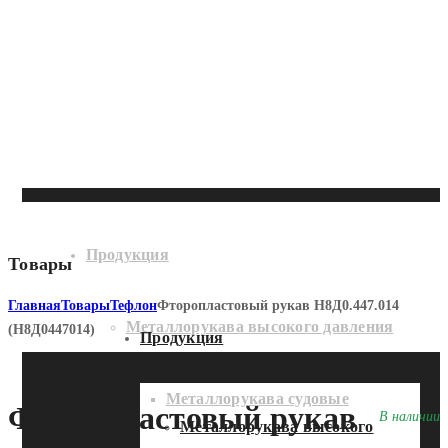
Продукция
Товары
Главная
Товары
Тефлон
Фторопластовый рукав Н8Д0.447.014
Металлорукава высокого давления
(Н8Д0447014)
Продукция
Металлорукава судовые
Фторопластовый рукав
В наличии
Металлорукава высокого