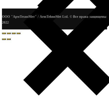
ООО "АрмТехноМет" / ArmTehnoMet Ltd. © Все права защищены
2022