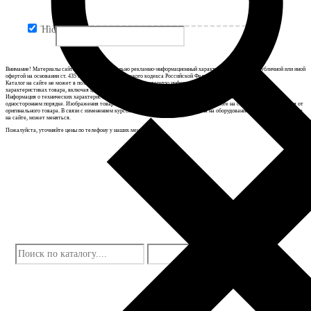
Hidden label
Внимание! Материалы сайта носят исключительно рекламно-информационный характер и не являются публичной или иной
офертой на основании ст. 435 и ст. 437 п. 2 Гражданского кодекса Российской Федерации.
Каталог на сайте не может в полной мере передавать достоверную информацию о свойствах, комплектации и
характеристиках товара, включая цвета, размеры и формы.
Информация о технических характеристиках товаров, указанная на сайте, может быть изменена производителем в
одностороннем порядке. Изображения товаров на фотографиях, представленных в каталоге на сайте, могут отличаться от
оригинального товара. В связи с изменением курсов валют и цен поставщиков цена на оборудование, указанная в каталоге
на сайте, может меняться.
Пожалуйста, уточняйте цены по телефону у наших менеджеров.