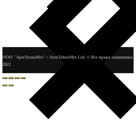
ООО "АрмТехноМет" / ArmTehnoMet Ltd. © Все права защищены
2022