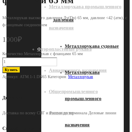
фланцами 65 мм
Металлорукава промышленного
Металлорукав высокого давления Ду(Dn) 65 мм, давлние <42 (атм), с
давления
фланцевым соединением
назначения
1000
₽
Металлорукава судовые
Фторопластовые рукава
Количество Металлорукав с фланцами 65 мм
Купить
Авиационного назначения
Металлорукава
Артикул:
АТМ.1-1.DN65
Категория:
Металлорукав
Общепромышленного
Доставка
промышленного
назначения
Доставка по всему СНГ и России до терминала Деловые линии
назначения
Способы оплаты