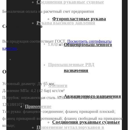
Соединения рукавные судовые
Безналичная оплата на расчетный счет предприятия
Фторопластовые рукава
Рукава высокого давления
Сертифицировано
Вся продукция соответствует ГОСТ.
Посмотреть сертификаты
Гидравлические
Общепромышленного
качества
.
Описание
Промышленные РВД
назначения
Описание
Условный диаметр: Ду 65 мм;
Фитинги
Давление МПа: 4,2 (42 бар) кгс/см²
Авиационного назначения
Патрубок: нержавеющая сталь AISI 304, AISI 321 (08Х18Н10Т,
12Х18Н10Т);
Применение
Тип руква: фланцевое соединение; фланец приварной плоский;
фланец приварной воротниковый; фланец свободный на приварном
Соединения рукавные судовые
кольце;
Применение муталлорукавов в