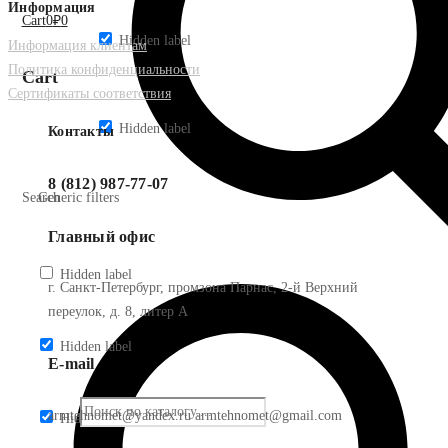
Информация
Cart
0
₽
0
Hidden label
Информация клиентам
Политика конфиденциальности
Cart
Сертификаты соответствия
Hidden label
Контакты
8 (812) 987-77-07
Search
Generic filters
Главный офис
Hidden label
г. Санкт-Петербург, промзона Парнас, 2-й Верхний
переулок, д. 8, литер А
Hidden label
E-mail
armtehnomet@yandex.ru armtehnomet@gmail.com
Hidden label