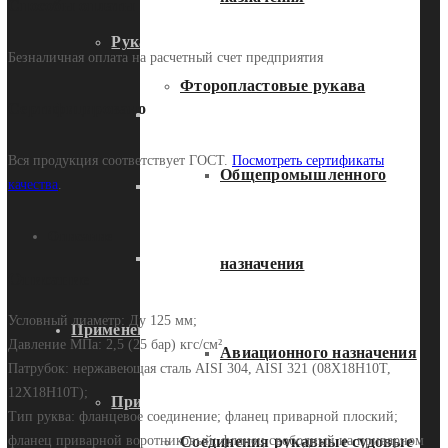
Способы оплаты
Рукава высокого давления
Безналичная оплата на расчетный счет предприятия
Фторопластовые рукава
Сертифицировано
Гидравлические
Вся продукция соответствует ГОСТ.
Посмотреть сертификаты
Общепромышленного
Промышленные РВД
качества
.
Описание
Фитинги
назначения
Описание
Условный диаметр: Ду 125 мм;
Применение
Давление МПа: 2,5 (25 бар) кгс/см²
Авиационного назначения
Патрубок: нержавеющая сталь AISI 304, AISI 321 (08Х18Н10Т,
12Х18Н10Т);
Применение муталлорукавов в
Тип руква: фланцевое соединение; фланец приварной плоский;
фланец приварной воротниковый; фланец свободный на приварном
Соединения рукавные судовые