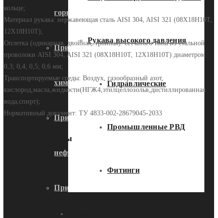
кольце;
горнодобывающей промышленности
Материал рукава: нержавеющая сталь AISI 304, AISI 321 (08Х18Н10Т,
12Х18Н10Т);
Рукава высокого давления
Оплетка (одинарная, двойная, тройная): сетчатого типа из стальной
Применение металлорукавов в
проволоки AISI 304, AISI 321 (08Х18Н10Т, 12Х18Н10Т) диаметром
0,3; 0,4; 0,5; 0,6 мм;
Транспортируемые среды: Воздух, газообразный азот,
химической промышленности
Гидравлические
кислород,масла,жидкости(НГЖ4,этилцеллозольв,дистиллированная
вода,спирт);
Нормативный документ: ТУ 4833-002-28679045-2033
Применение металлорукавов в
Промышленные РВД
Похожие товары
нефтегазовой промышленности
Фитинги
Применение металлорукавов в
Применение