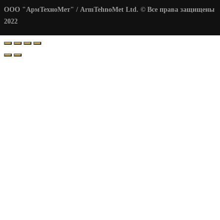
ООО "АрмТехноМет" / ArmTehnoMet Ltd. © Все права защищены
2022