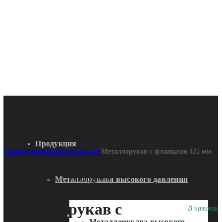
Товары
Продукция
Главная
Товары
Металлорукав
Металлорукав с фланцами 125 мм
Продукция
Металлорукава высокого давления
Металлорукав с
В наличии
Металлорукава судовые
Металлорукава высокого