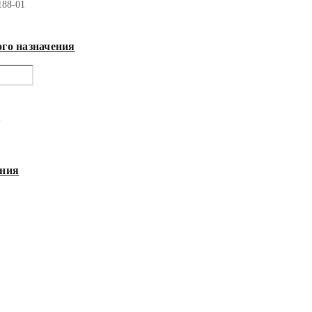
188-01
го назначения
я
ния