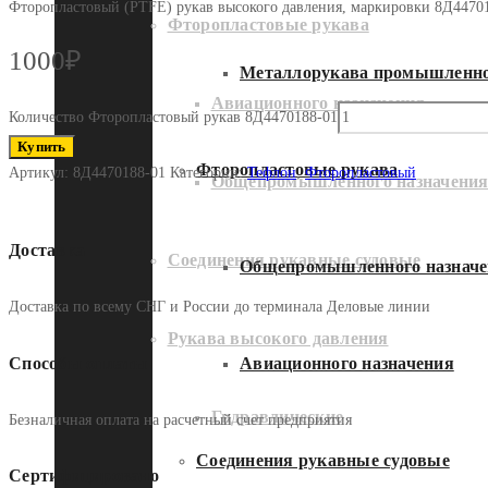
Фторопластовый (PTFE) рукав высокого давления, маркировки 8Д4470
Фторопластовые рукава
1000
₽
Металлорукава промышленно
Авиационного назначения
Количество Фторопластовый рукав 8Д4470188-01
Купить
Фторопластовые рукава
Артикул:
8Д4470188-01
Категории:
Тефлон
,
Фторопластовый
Общепромышленного назначени
Доставка
Соединения рукавные судовые
Общепромышленного назначе
Доставка по всему СНГ и России до терминала Деловые линии
Рукава высокого давления
Способы оплаты
Авиационного назначения
Гидравлические
Безналичная оплата на расчетный счет предприятия
Соединения рукавные судовые
Сертифицировано