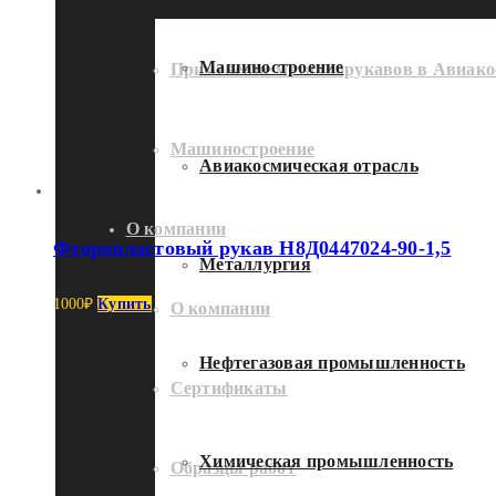
Машиностроение
Применение металлорукавов в Авиако
Машиностроение
Авиакосмическая отрасль
О компании
Фторопластовый рукав Н8Д0447024-90-1,5
Металлургия
1000
₽
Купить
О компании
Нефтегазовая промышленность
Сертификаты
Химическая промышленность
Образцы работ