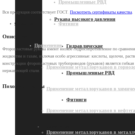
Промышленные РВД
Вся продукция соответствует ГОСТ.
Посмотреть сертификаты качества
.
Рукава высокого давления
Фитинги
Описание
Описание
Применение
Гидравлические
Фторопластовые рукава имеют низкое гидросопротивление по сравнени
жидкостям и газам, включая особо агрессивные: кислоты, щелочи, рас
конструкции фторопластовых трубопроводов (рукавов) является гибкая 
Применение муталлорукавов в горно
нержавеющей стали.
Промышленные РВД
Похожие товары
Применение металлорукавов в химич
Фитинги
Применение металлорукавов в нефтег
Применение
Применение металлорукавов в металл