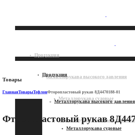
Продукция
Продукция
Металлорукава высокого давления
Товары
Главная
Товары
Тефлон
Фторопластовый рукав 8Д4470188-01
Металлорукава судовые
Металлорукава высокого давления
Фторопластовый рукав 8Д447
Металлорукава промышленного 
Металлорукава судовые