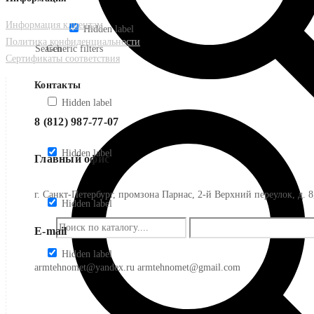
Информация клиентам
Hidden label
Политика конфиденциальности
Search
Generic filters
Сертификаты соответствия
Контакты
Hidden label
8 (812) 987-77-07
Hidden label
Главный офис
г. Санкт-Петербург, промзона Парнас, 2-й Верхний переулок, д. 8
Hidden label
E-mail
Hidden label
armtehnomet@yandex.ru armtehnomet@gmail.com