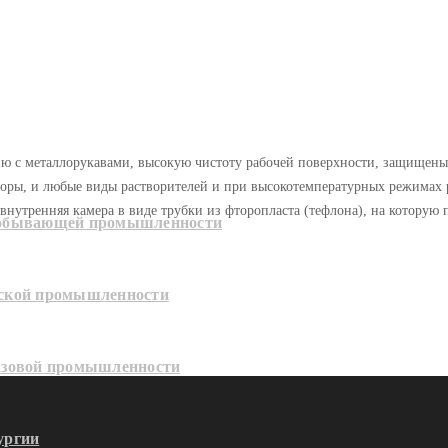
ю с металлорукавами, высокую чистоту рабочей поверхности, защищены
творы, и любые виды растворителей и при высокотемпературных режимах 
внутренняя камера в виде трубки из фторопласта (тефлона), на которую 
добывающей промышленности
еской промышленности
азовой промышленности
ургии