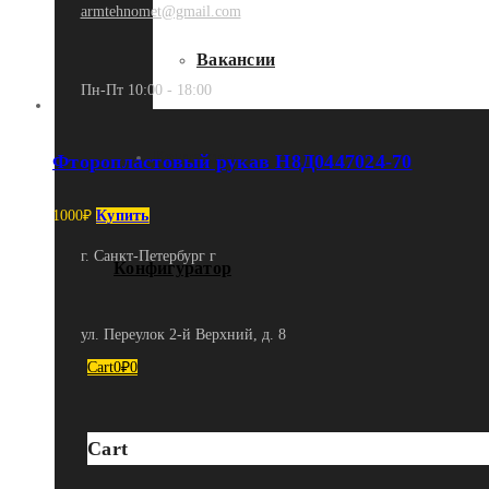
armtehnomet@gmail.com
Вакансии
Пн-Пт 10:00 - 18:00
Контакты
Фторопластовый рукав Н8Д0447024-70
1000
₽
Купить
г. Санкт-Петербург г
Конфигуратор
ул. Переулок 2-й Верхний, д. 8
Cart
0
₽
0
Cart