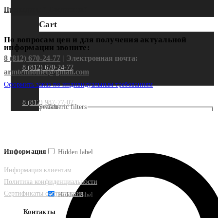
Предыдущий
Следующий
Cart
По вопросам цен и для получения актуальной
информации звоните:
8 (812) 670-24-77
| Электронная почта:
8 (812) 670-24-77
armtehnomet@gmail.com
Оформить заказ по индивидуальным требованиям
8 (812) 987-77-07
Search
Generic filters
Информация
Hidden label
Информация клиентам
Политика конфиденциальности
Сертификаты соответствия
Hidden label
Контакты