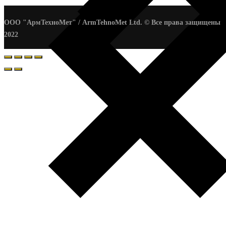
ООО "АрмТехноМет" / ArmTehnoMet Ltd. © Все права защищены
2022