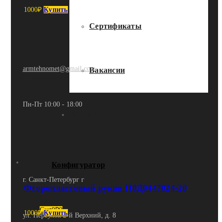
1000
₽
Купить
Сертификаты
armtehnomet@gmail.com
Вакансии
Пн-Пт 10:00 - 18:00
Контакты
Конфигуратор
г. Санкт-Петербург г
Фторопластовый рукав Н8Д0447024-20
Cart
0
₽
0
1000
₽
Купить
ул. Переулок 2-й Верхний, д. 8