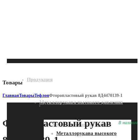
Продукция
Товары
Главная
Товары
Тефлон
Фторопластовый рукав 8Д4470139-1
Металлорукава высокого давления
Продукция
Фторопластовый рукав
В наличии
Металлорукава судовые
Металлорукава высокого