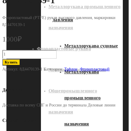
8Д4470139-1
Металлорукава промышленного
Фторопластовый (PTFE) рукав высокого давления, маркировки
давления
8Д4470139-1
назначения
1000
₽
Металлорукава судовые
Фторопластовые рукава
Количество
Фторопластовый
Купить
рукав
Артикул:
8Д4470139-1
Категории:
Тефлон
,
Фторопластовый
Авиационного назначения
Металлорукава
8Д4470139-
1
Доставка
Общепромышленного
промышленного
Доставка по всему СНГ и России до терминала Деловые линии
назначения
Способы оплаты
назначения