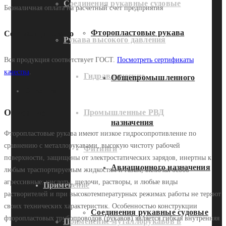
Соединения рукавные судовые
Безналичная оплата на расчетный счет предприятия
Фторопластовые рукава
Сертифицировано
Рукава высокого давления
Вся продукция соответствует ГОСТ.
Посмотреть сертификаты
качества
.
Гидравлические
Общепромышленного
Описание
Описание
Промышленные РВД
назначения
Фторопластовые рукава имеют низкое гидросопротивление по
сравнению с металлорукавами, высокую чистоту рабочей
Фитинги
поверхности, защищены от электростатических зарядов, инертны к
Авиационного назначения
любым траспортируемым жидкостям и газам, включая особо
агрессивные: кислоты, щелочи, растворы, и любые виды
Применение
растворителей и при высокотемпературных режимах работы не теряют
своих технических характеристик. Особенностью конструкции
Соединения рукавные судовые
фторопластовых трубопроводов (рукавов) является гибкая внутренняя
Применение муталлорукавов в