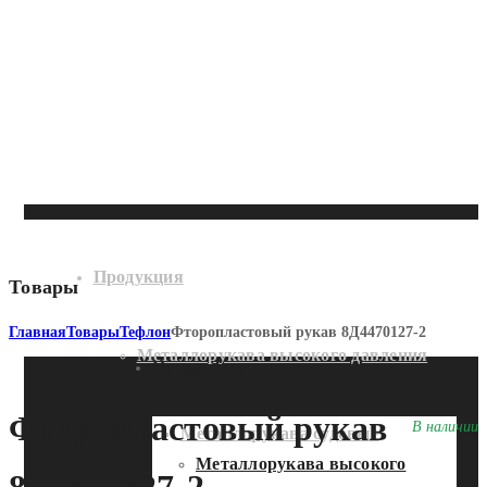
Продукция
Товары
Главная
Товары
Тефлон
Фторопластовый рукав 8Д4470127-2
Металлорукава высокого давления
Продукция
Фторопластовый рукав
В наличии
Металлорукава судовые
Металлорукава высокого