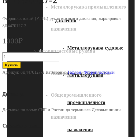
8Д4470127-2
Металлорукава промышленного
Фторопластовый (PTFE) рукав высокого давления, маркировки
давления
8Д4470127-2
назначения
1000
₽
Металлорукава судовые
Фторопластовые рукава
Количество
Фторопластовый
Купить
рукав
Артикул:
8Д4470127-2
Категории:
Тефлон
,
Фторопластовый
Авиационного назначения
Металлорукава
8Д4470127-
2
Доставка
Общепромышленного
промышленного
Доставка по всему СНГ и России до терминала Деловые линии
назначения
Способы оплаты
назначения