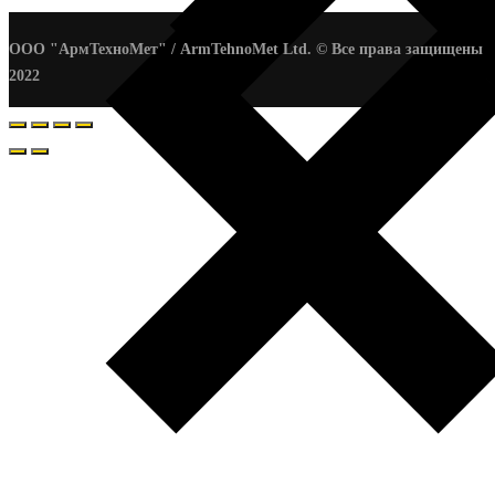
ООО "АрмТехноМет" / ArmTehnoMet Ltd. © Все права защищены
2022