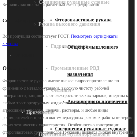
Соединения рукавные судовые
Безналичная оплата на расчетный счет предприятия
Фторопластовые рукава
Сертифицировано
Рукава высокого давления
Вся продукция соответствует ГОСТ.
Посмотреть сертификаты
качества
.
Гидравлические
Общепромышленного
Описание
Описание
Промышленные РВД
назначения
Фторопластовые рукава имеют низкое гидросопротивление по
сравнению с металлорукавами, высокую чистоту рабочей
Фитинги
поверхности, защищены от электростатических зарядов, инертны к
Авиационного назначения
любым траспортируемым жидкостям и газам, включая особо
агрессивные: кислоты, щелочи, растворы, и любые виды
Применение
растворителей и при высокотемпературных режимах работы не теряют
своих технических характеристик. Особенностью конструкции
Соединения рукавные судовые
фторопластовых трубопроводов (рукавов) является гибкая внутренняя
Применение муталлорукавов в