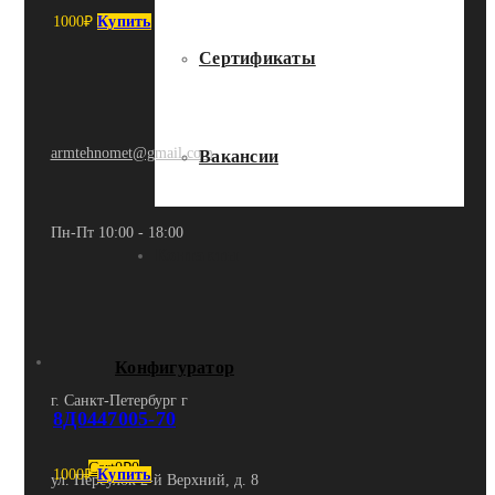
1000
₽
Купить
Сертификаты
armtehnomet@gmail.com
Вакансии
Пн-Пт 10:00 - 18:00
Контакты
Конфигуратор
г. Санкт-Петербург г
8Д0447005-70
Cart
0
₽
0
1000
₽
Купить
ул. Переулок 2-й Верхний, д. 8