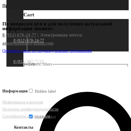
Предыдущий
Следующий
Cart
По вопросам цен и для получения актуальной
информации звоните:
8 (812) 670-24-77
| Электронная почта:
8 (812) 670-24-77
armtehnomet@gmail.com
Оформить заказ по индивидуальным требованиям
8 (812) 987-77-07
Search
Generic filters
Информация
Hidden label
Информация клиентам
Политика конфиденциальности
Сертификаты соответствия
Hidden label
Контакты