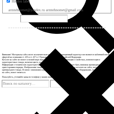
Hidden label
armtehnomet@yandex.ru armtehnomet@gmail.com
Внимание! Материалы сайта носят исключительно рекламно-информационный характер и не являются публичной или иной
офертой на основании ст. 435 и ст. 437 п. 2 Гражданского кодекса Российской Федерации.
Каталог на сайте не может в полной мере передавать достоверную информацию о свойствах, комплектации и
характеристиках товара, включая цвета, размеры и формы.
Информация о технических характеристиках товаров, указанная на сайте, может быть изменена производителем в
одностороннем порядке. Изображения товаров на фотографиях, представленных в каталоге на сайте, могут отличаться от
оригинального товара. В связи с изменением курсов валют и цен поставщиков цена на оборудование, указанная в каталоге
на сайте, может меняться.
Пожалуйста, уточняйте цены по телефону у наших менеджеров.