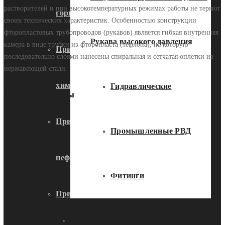
растворителей и при высокотемпературных режимах работы не теряют
горнодобывающей промышленности
своих технических характеристик. Особенностью конструкции
фторопластовых трубопроводов (рукавов) является гибкая внутренняя
Рукава высокого давления
камера в виде трубки из фторопласта (тефлона), на которую
Применение металлорукавов в
последовательно слоями нанесены спиральная и сетчатая оплетки из
нержавеющей стали.
химической промышленности
Гидравлические
Похожие товары
Применение металлорукавов в
Промышленные РВД
нефтегазовой промышленности
Фитинги
Применение металлорукавов в
Применение