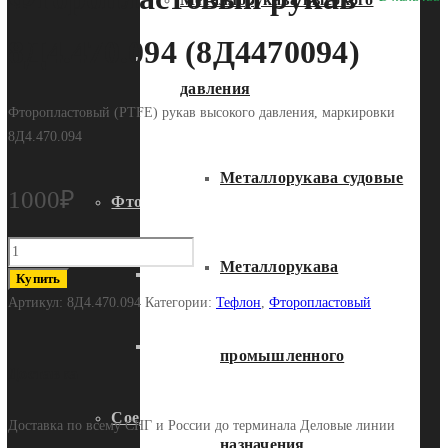
8Д4.470.094 (8Д4470094)
Металлорукава промышленного
давления
Фторопластовый (PTFE) рукав высокого давления, маркировки
назначения
8Д4.470.094
Металлорукава судовые
1000
₽
Фторопластовые рукава
Количество
Металлорукава
Фторопластовый
Авиационного назначения
Купить
рукав
Артикул:
8Д4.470.094
Категории:
Тефлон
,
Фторопластовый
8Д4.470.094
(8Д4470094)
Общепромышленного назначения
промышленного
Доставка
Соединения рукавные судовые
Доставка по всему СНГ и России до терминала Деловые линии
назначения