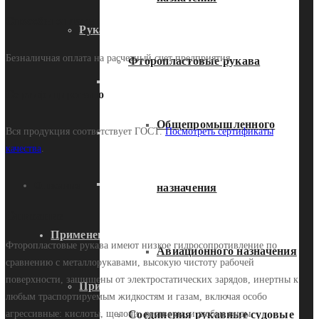
Способы оплаты
Рукава высокого давления
Безналичная оплата на расчетный счет предприятия
Фторопластовые рукава
Гидравлические
Сертифицировано
Общепромышленного
Промышленные РВД
Вся продукция соответствует ГОСТ.
Посмотреть сертификаты
качества
.
Фитинги
Описание
назначения
Описание
Применение
Фторопластовые рукава имеют низкое гидросопротивление по
Авиационного назначения
сравнению с металлорукавами, высокую чистоту рабочей
поверхности, защищены от электростатических зарядов, инертны к
Применение муталлорукавов в
любым траспортируемым жидкостям и газам, включая особо
агрессивные: кислоты, щелочи, растворы, и любые виды
Соединения рукавные судовые