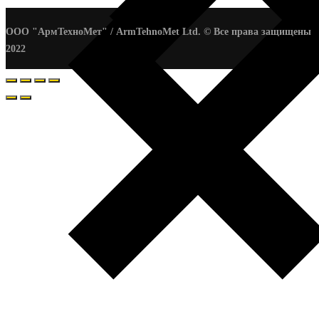
ООО "АрмТехноМет" / ArmTehnoMet Ltd. © Все права защищены
2022