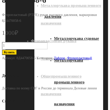
8Д4470058-6
Металлорукава промышленного
Фторопластовый (PTFE) рукав высокого давления, маркировки
давления
8Д4470058-6
назначения
1000
₽
Металлорукава судовые
Фторопластовые рукава
Количество
Фторопластовый
Купить
рукав
Артикул:
8Д4470058-6
Категории:
Тефлон
,
Фторопластовый
Авиационного назначения
Металлорукава
8Д4470058-
6
Доставка
Общепромышленного
промышленного
Доставка по всему СНГ и России до терминала Деловые линии
назначения
Способы оплаты
назначения