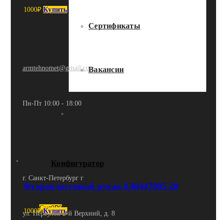
1000
₽
Купить
Сертификаты
armtehnomet@gmail.com
Вакансии
Пн-Пт 10:00 - 18:00
Контакты
Конфигуратор
г. Санкт-Петербург г
Фторопластовый рукав 8Д0447005-20
Cart
0
₽
0
1000
₽
Купить
ул. Переулок 2-й Верхний, д. 8