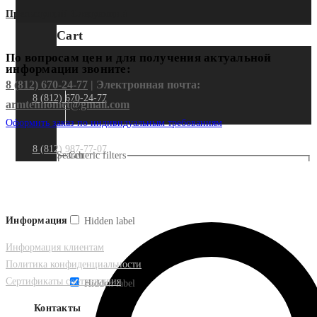
Предыдущий
Следующий
Cart
По вопросам цен и для получения актуальной
информации звоните:
8 (812) 670-24-77
| Электронная почта:
8 (812) 670-24-77
armtehnomet@gmail.com
Оформить заказ по индивидуальным требованиям
8 (812) 987-77-07
Search
Generic filters
Информация
Hidden label
Информация клиентам
Политика конфиденциальности
Сертификаты соответствия
Hidden label
Контакты