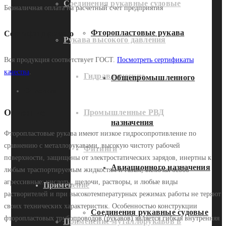
Соединения рукавные судовые
Безналичная оплата на расчетный счет предприятия
Фторопластовые рукава
Сертифицировано
Рукава высокого давления
Вся продукция соответствует ГОСТ.
Посмотреть сертификаты
качества
.
Гидравлические
Общепромышленного
Описание
Описание
Промышленные РВД
назначения
Фторопластовые рукава имеют низкое гидросопротивление по
сравнению с металлорукавами, высокую чистоту рабочей
Фитинги
поверхности, защищены от электростатических зарядов, инертны к
Авиационного назначения
любым траспортируемым жидкостям и газам, включая особо
агрессивные: кислоты, щелочи, растворы, и любые виды
Применение
растворителей и при высокотемпературных режимах работы не теряют
своих технических характеристик. Особенностью конструкции
Соединения рукавные судовые
фторопластовых трубопроводов (рукавов) является гибкая внутренняя
Применение муталлорукавов в