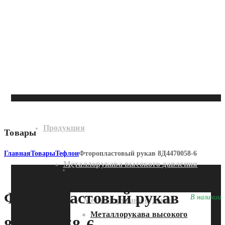
Продукция
Товары
Главная
Товары
Тефлон
Фторопластовый рукав 8Д4470058-6
Металлорукава высокого давления
Продукция
Фторопластовый рукав
В наличии
Металлорукава судовые
Металлорукава высокого