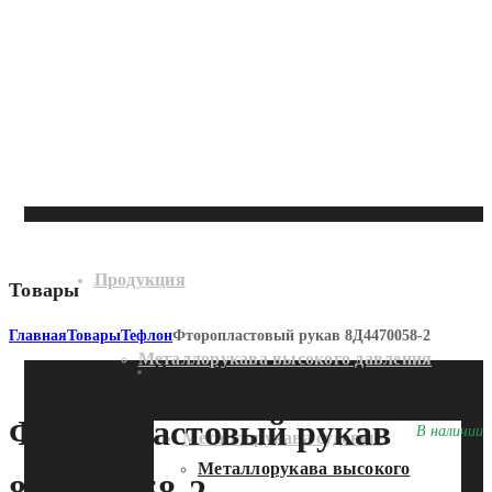
Продукция
Товары
Главная
Товары
Тефлон
Фторопластовый рукав 8Д4470058-2
Металлорукава высокого давления
Продукция
Фторопластовый рукав
В наличии
Металлорукава судовые
Металлорукава высокого