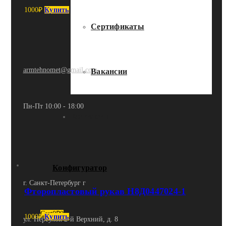
1000
₽
Купить
Сертификаты
armtehnomet@gmail.com
Вакансии
Пн-Пт 10:00 - 18:00
Контакты
Конфигуратор
г. Санкт-Петербург г
Фторопластовый рукав Н8Д0447024-1
Cart
0
₽
0
1000
₽
Купить
ул. Переулок 2-й Верхний, д. 8