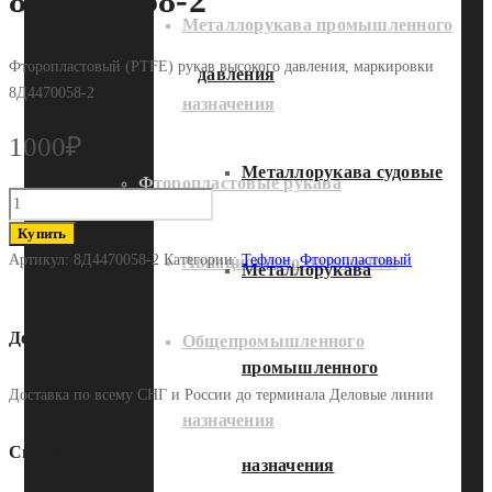
8Д4470058-2
Металлорукава промышленного
Фторопластовый (PTFE) рукав высокого давления, маркировки
давления
8Д4470058-2
назначения
1000
₽
Металлорукава судовые
Фторопластовые рукава
Количество
Фторопластовый
Купить
рукав
Артикул:
8Д4470058-2
Категории:
Тефлон
,
Фторопластовый
Авиационного назначения
Металлорукава
8Д4470058-
2
Доставка
Общепромышленного
промышленного
Доставка по всему СНГ и России до терминала Деловые линии
назначения
Способы оплаты
назначения