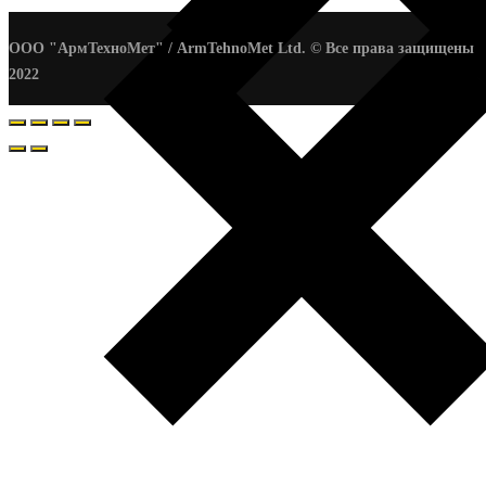
ООО "АрмТехноМет" / ArmTehnoMet Ltd. © Все права защищены
2022