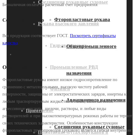
Соединения рукавные судовые
Безналичная оплата на расчетный счет предприятия
Фторопластовые рукава
Сертифицировано
Рукава высокого давления
Вся продукция соответствует ГОСТ.
Посмотреть сертификаты
качества
.
Гидравлические
Общепромышленного
Описание
Описание
Промышленные РВД
назначения
Фторопластовые рукава имеют низкое гидросопротивление по
сравнению с металлорукавами, высокую чистоту рабочей
Фитинги
поверхности, защищены от электростатических зарядов, инертны к
Авиационного назначения
любым траспортируемым жидкостям и газам, включая особо
агрессивные: кислоты, щелочи, растворы, и любые виды
Применение
растворителей и при высокотемпературных режимах работы не теряют
своих технических характеристик. Особенностью конструкции
Соединения рукавные судовые
фторопластовых трубопроводов (рукавов) является гибкая внутренняя
Применение муталлорукавов в