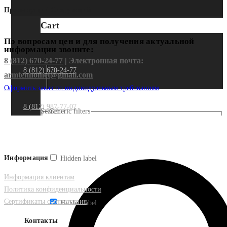
Предыдущий
Следующий
Cart
По вопросам цен и для получения актуальной
информации звоните:
8 (812) 670-24-77
| Электронная почта:
8 (812) 670-24-77
armtehnomet@gmail.com
Оформить заказ по индивидуальным требованиям
8 (812) 987-77-07
Search
Generic filters
Информация
Hidden label
Информация клиентам
Политика конфиденциальности
Сертификаты соответствия
Hidden label
Контакты