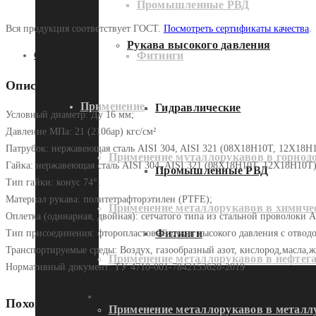
Промышленные РВД
Вся продукция соответствует ГОСТ.
Посмотреть сертификаты качества
.
Рукава высокого давления
Фитинги
Описание
Описание
Применение
Гидравлические
Условный диаметр: Ду 16 мм;
Давление МПа: 21 (210бар) кгс/см²
Патрубок: нержавеющая сталь AISI 304, AISI 321 (08Х18Н10Т, 12Х18Н
Применение муталлорукавов в горно
Гайка: нержавеющая сталь AISI 304, AISI 321 (08Х18Н10Т, 12Х18Н10Т)
Промышленные РВД
Тип гайки: конус 74°;
Материал рукава: политетрафторэтилен (PTFE);
Применение металлорукавов в химич
Оплетка (одинарная, двойная): сетчатого типа из стальной проволоки A
Фитинги
Тип присоединения: фторопластовый рукав высокого давления с отводо
Транспортируемые среды: Воздух, газообразный азот, кислород,масла,
Применение металлорукавов в нефтег
Нормативный документ: ТУ 4710-001-7842153628-2019
Применение
Похожие товары
Применение металлорукавов в металл