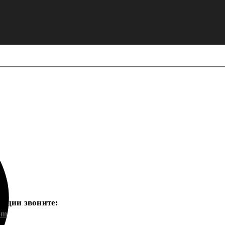
ации звоните:
om