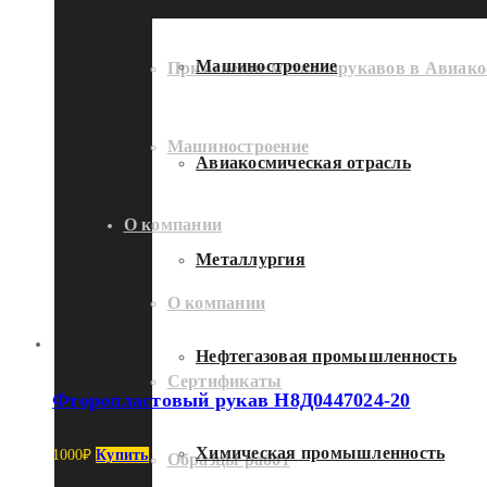
Машиностроение
Применение металлорукавов в Авиако
Машиностроение
Авиакосмическая отрасль
О компании
Металлургия
О компании
Нефтегазовая промышленность
Сертификаты
Фторопластовый рукав Н8Д0447024-20
Химическая промышленность
1000
₽
Купить
Образцы работ