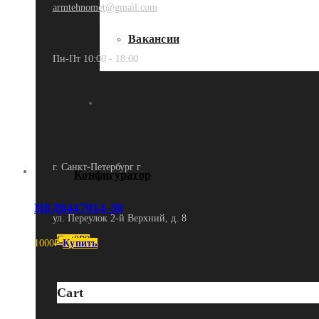
armtehnomet@gmail.com
Вакансии
Пн-Пт 10:00 - 18:00
Контакты
г. Санкт-Петербург г
Конфигуратор
Н8Д0447014-30
ул. Переулок 2-й Верхний, д. 8
Cart
0
₽
0
1000
₽
Купить
Cart