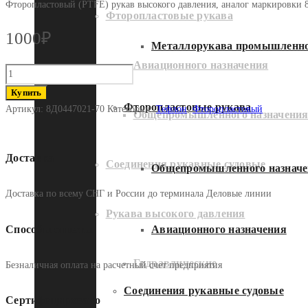
Фторопластовый (PTFE) рукав высокого давления, аналог маркировки 8
Фторопластовые рукава
1000
₽
Металлорукава промышленно
Авиационного назначения
Количество
8Д0447021-
Купить
70
Фторопластовые рукава
Артикул:
8Д0447021-70
Категории:
Тефлон
,
Фторопластовый
Общепромышленного назначени
Доставка
Соединения рукавные судовые
Общепромышленного назначе
Доставка по всему СНГ и России до терминала Деловые линии
Рукава высокого давления
Способы оплаты
Авиационного назначения
Гидравлические
Безналичная оплата на расчетный счет предприятия
Соединения рукавные судовые
Сертифицировано