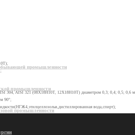
10Т);
добывающей промышленности
;
еской промышленности
ISI 304, AISI 321 (08Х18Н10Т, 12Х18Н10Т) диаметром 0,3; 0,4; 0,5; 0,6 
м 90°;
жидкости(НГЖ4,этилцеллозольв,дистиллированная вода,спирт);
азовой промышленности
ургии