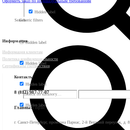
Оформить заказ по индивидуальным требованиям
Hidden label
Search
Generic filters
Информация
Hidden label
Информация клиентам
Политика конфиденциальности
Hidden label
Сертификаты соответствия
Контакты
Hidden label
8 (812) 987-77-07
Hidden label
Главный офис
г. Санкт-Петербург, промзона Парнас, 2-й Верхний переулок, д. 8