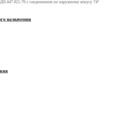
Д0.447.021-70 с соединением по наружному конусу 74º
го назначения
я
ния