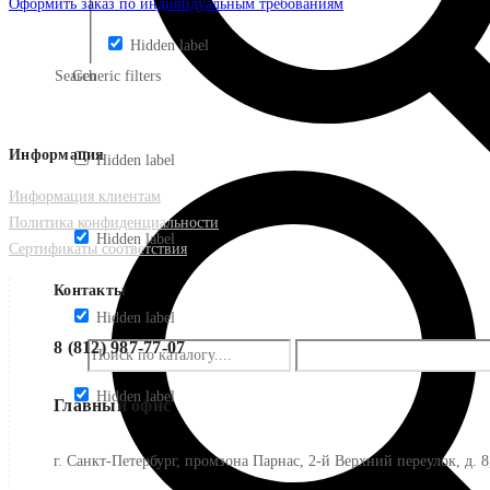
Оформить заказ по индивидуальным требованиям
Hidden label
Search
Generic filters
Информация
Hidden label
Информация клиентам
Политика конфиденциальности
Hidden label
Сертификаты соответствия
Контакты
Hidden label
8 (812) 987-77-07
Hidden label
Главный офис
г. Санкт-Петербург, промзона Парнас, 2-й Верхний переулок, д. 8