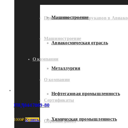
Машиностроение
Применение металлорукавов в Авиако
Машиностроение
Авиакосмическая отрасль
О компании
Металлургия
О компании
Нефтегазовая промышленность
Сертификаты
Н8Д0447009-80
Химическая промышленность
1000
₽
Купить
Образцы работ