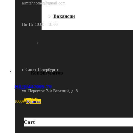
armtehnomet@gmail.com
Вакансии
Пн-Пт 10:00 - 18:00
Контакты
г. Санкт-Петербург г
Конфигуратор
Н8Д0447009-70
ул. Переулок 2-й Верхний, д. 8
Cart
0
₽
0
1000
₽
Купить
Cart