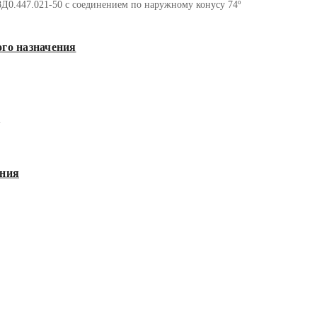
Д0.447.021-50 с соединением по наружному конусу 74º
го назначения
я
ния