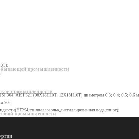
10Т);
добывающей промышленности
;
еской промышленности
ISI 304, AISI 321 (08Х18Н10Т, 12Х18Н10Т) диаметром 0,3; 0,4; 0,5; 0,6 
м 90°;
жидкости(НГЖ4,этилцеллозольв,дистиллированная вода,спирт);
азовой промышленности
ургии