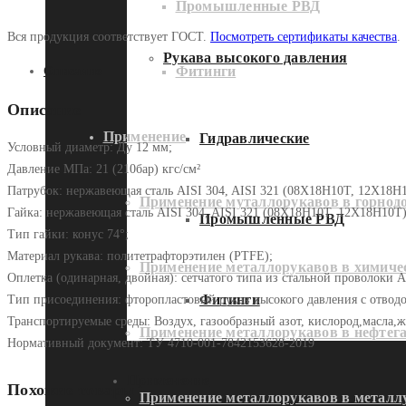
Промышленные РВД
Вся продукция соответствует ГОСТ.
Посмотреть сертификаты качества
.
Рукава высокого давления
Фитинги
Описание
Описание
Применение
Гидравлические
Условный диаметр: Ду 12 мм;
Давление МПа: 21 (210бар) кгс/см²
Патрубок: нержавеющая сталь AISI 304, AISI 321 (08Х18Н10Т, 12Х18Н
Применение муталлорукавов в горно
Гайка: нержавеющая сталь AISI 304, AISI 321 (08Х18Н10Т, 12Х18Н10Т)
Промышленные РВД
Тип гайки: конус 74°;
Материал рукава: политетрафторэтилен (PTFE);
Применение металлорукавов в химич
Оплетка (одинарная, двойная): сетчатого типа из стальной проволоки A
Фитинги
Тип присоединения: фторопластовый рукав высокого давления с отводо
Транспортируемые среды: Воздух, газообразный азот, кислород,масла,
Применение металлорукавов в нефтег
Нормативный документ: ТУ 4710-001-7842153628-2019
Применение
Похожие товары
Применение металлорукавов в металл