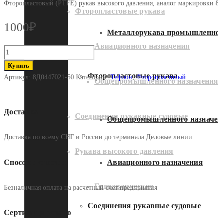
Фторопластовый (PTFE) рукав высокого давления, аналог маркировки 8
Фторопластовые рукава
1000
₽
Металлорукава промышленно
Авиационного назначения
Количество
8Д0447021-
Купить
50
Фторопластовые рукава
Артикул:
8Д0447021-50
Категории:
Тефлон
,
Фторопластовый
Общепромышленного назначени
Доставка
Соединения рукавные судовые
Общепромышленного назначе
Доставка по всему СНГ и России до терминала Деловые линии
Рукава высокого давления
Способы оплаты
Авиационного назначения
Гидравлические
Безналичная оплата на расчетный счет предприятия
Соединения рукавные судовые
Сертифицировано