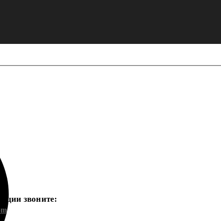
ации звоните:
om