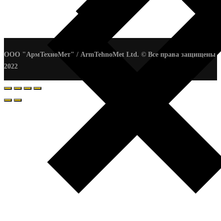
ООО "АрмТехноМет" / ArmTehnoMet Ltd. © Все права защищены
2022