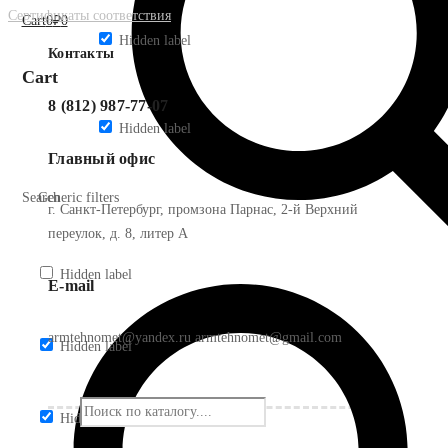
Сертификаты соответствия
Cart
0
₽
0
Hidden label
Контакты
Cart
8 (812) 987-77-07
Hidden label
Главный офис
Search
Generic filters
г. Санкт-Петербург, промзона Парнас, 2-й Верхний
переулок, д. 8, литер А
Hidden label
E-mail
armtehnomet@yandex.ru armtehnomet@gmail.com
Hidden label
Hidden label