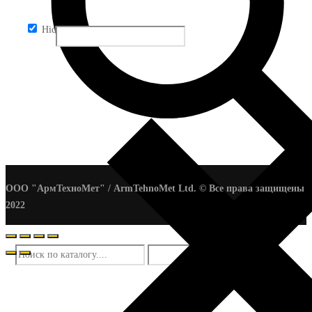
Hidden label
ООО "АрмТехноМет" / ArmTehnoMet Ltd. © Все права защищены
2022