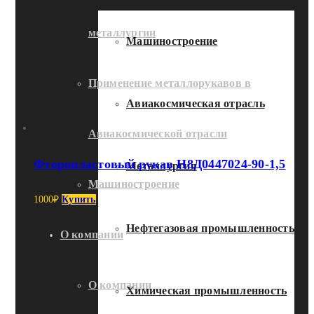
металлургии
Машиностроение
Применение металлорукавов в
Авиакосмическая отрасль
Авиакосмической отрасли
Фторопластовый рукав Н8Д0447024-90-1,5
Металлургия
Машиностроение
1000
₽
Купить
Нефтегазовая промышленность
О компании
О компании
Химическая промышленность