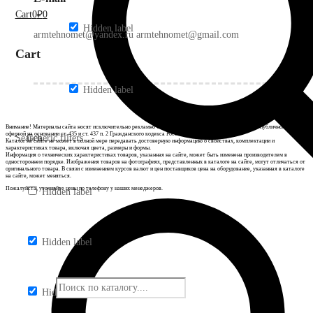
Cart
0
₽
0
Hidden label
armtehnomet@yandex.ru armtehnomet@gmail.com
Cart
Hidden label
Внимание! Материалы сайта носят исключительно рекламно-информационный характер и не являются публичной или иной
офертой на основании ст. 435 и ст. 437 п. 2 Гражданского кодекса Российской Федерации.
Search
Generic filters
Каталог на сайте не может в полной мере передавать достоверную информацию о свойствах, комплектации и
характеристиках товара, включая цвета, размеры и формы.
Информация о технических характеристиках товаров, указанная на сайте, может быть изменена производителем в
одностороннем порядке. Изображения товаров на фотографиях, представленных в каталоге на сайте, могут отличаться от
оригинального товара. В связи с изменением курсов валют и цен поставщиков цена на оборудование, указанная в каталоге
на сайте, может меняться.
Пожалуйста, уточняйте цены по телефону у наших менеджеров.
Hidden label
Hidden label
Hidden label