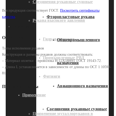
Соединения рукавные судовые
Вся продукция соответствует ГОСТ.
Посмотреть сертификаты
Фторопластовые рукава
качества
.
Рукава высокого давления
Описание
Описание
Гидравлические
Общепромышленного
Типы исполнения рукавов
Конструкция и размеры рукавов должны соответствовать:
Промышленные РВД
– Материал оплетки – проволока Н-12Х18Н9Т ГОСТ 19143-72.
назначения
– Длина L устанавливается в зависимости от длины по ОСТ 1 10593-
81
Фитинги
Авиационного назначения
Похожие товары
Применение
Соединения рукавные судовые
Применение муталлорукавов в