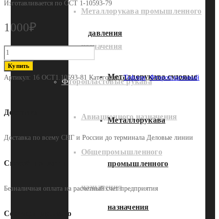
Изготавливается по ОСТ 1-10593-79
Металлорукава промышленного
1000
₽
давления
назначения
Количество
16
Купить
ОСТ1.10593-
Металлорукава судовые
Артикул:
16 ОСТ1.10593-81
Категории:
Тефлон
,
Фторопластовый
Фторопластовые рукава
81
Доставка
Авиационного назначения
Металлорукава
Доставка по всему СНГ и России до терминала Деловые линии
Общепромышленного
Способы оплаты
промышленного
назначения
Безналичная оплата на расчетный счет предприятия
назначения
Сертифицировано